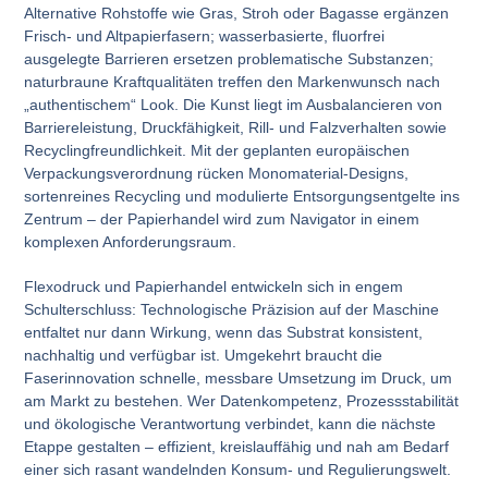
Alternative Rohstoffe wie Gras, Stroh oder Bagasse ergänzen
Frisch- und Altpapierfasern; wasserbasierte, fluorfrei
ausgelegte Barrieren ersetzen problematische Substanzen;
naturbraune Kraftqualitäten treffen den Markenwunsch nach
„authentischem“ Look. Die Kunst liegt im Ausbalancieren von
Barriereleistung, Druckfähigkeit, Rill- und Falzverhalten sowie
Recyclingfreundlichkeit. Mit der geplanten europäischen
Verpackungsverordnung rücken Monomaterial-Designs,
sortenreines Recycling und modulierte Entsorgungsentgelte ins
Zentrum – der Papierhandel wird zum Navigator in einem
komplexen Anforderungsraum.
Flexodruck und Papierhandel entwickeln sich in engem
Schulterschluss: Technologische Präzision auf der Maschine
entfaltet nur dann Wirkung, wenn das Substrat konsistent,
nachhaltig und verfügbar ist. Umgekehrt braucht die
Faserinnovation schnelle, messbare Umsetzung im Druck, um
am Markt zu bestehen. Wer Datenkompetenz, Prozessstabilität
und ökologische Verantwortung verbindet, kann die nächste
Etappe gestalten – effizient, kreislauffähig und nah am Bedarf
einer sich rasant wandelnden Konsum- und Regulierungswelt.