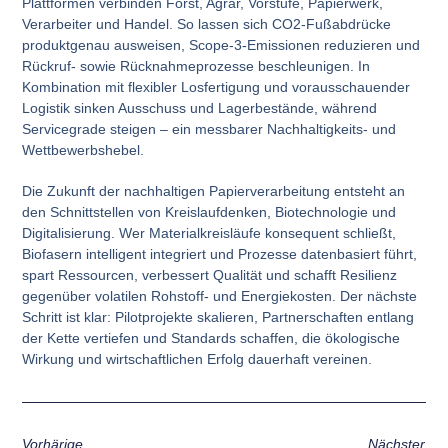
Plattformen verbinden Forst, Agrar, Vorstufe, Papierwerk,
Verarbeiter und Handel. So lassen sich CO2-Fußabdrücke
produktgenau ausweisen, Scope-3-Emissionen reduzieren und
Rückruf- sowie Rücknahmeprozesse beschleunigen. In
Kombination mit flexibler Losfertigung und vorausschauender
Logistik sinken Ausschuss und Lagerbestände, während
Servicegrade steigen – ein messbarer Nachhaltigkeits- und
Wettbewerbshebel.
Die Zukunft der nachhaltigen Papierverarbeitung entsteht an
den Schnittstellen von Kreislaufdenken, Biotechnologie und
Digitalisierung. Wer Materialkreisläufe konsequent schließt,
Biofasern intelligent integriert und Prozesse datenbasiert führt,
spart Ressourcen, verbessert Qualität und schafft Resilienz
gegenüber volatilen Rohstoff- und Energiekosten. Der nächste
Schritt ist klar: Pilotprojekte skalieren, Partnerschaften entlang
der Kette vertiefen und Standards schaffen, die ökologische
Wirkung und wirtschaftlichen Erfolg dauerhaft vereinen.
Vorhärige
Nächster