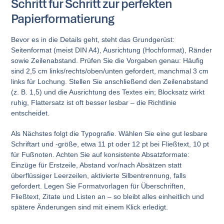
Schritt für Schritt zur perfekten
Papierformatierung
Bevor es in die Details geht, steht das Grundgerüst:
Seitenformat (meist DIN A4), Ausrichtung (Hochformat), Ränder
sowie Zeilenabstand. Prüfen Sie die Vorgaben genau: Häufig
sind 2,5 cm links/rechts/oben/unten gefordert, manchmal 3 cm
links für Lochung. Stellen Sie anschließend den Zeilenabstand
(z. B. 1,5) und die Ausrichtung des Textes ein; Blocksatz wirkt
ruhig, Flattersatz ist oft besser lesbar – die Richtlinie
entscheidet.
Als Nächstes folgt die Typografie. Wählen Sie eine gut lesbare
Schriftart und -größe, etwa 11 pt oder 12 pt bei Fließtext, 10 pt
für Fußnoten. Achten Sie auf konsistente Absatzformate:
Einzüge für Erstzeile, Abstand vor/nach Absätzen statt
überflüssiger Leerzeilen, aktivierte Silbentrennung, falls
gefordert. Legen Sie Formatvorlagen für Überschriften,
Fließtext, Zitate und Listen an – so bleibt alles einheitlich und
spätere Änderungen sind mit einem Klick erledigt.