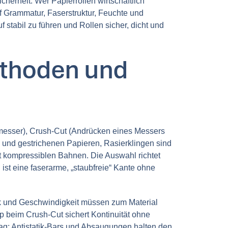
cherheit. Wer Papierrollen wirtschaftlich
uf Grammatur, Faserstruktur, Feuchte und
stabil zu führen und Rollen sicher, dicht und
Methoden und
rmesser), Crush-Cut (Andrücken eines Messers
ien und gestrichenen Papieren, Rasierklingen sind
ht kompressiblen Bahnen. Die Auswahl richtet
ist eine faserarme, „staubfreie“ Kante ohne
uck und Geschwindigkeit müssen zum Material
pp beim Crush-Cut sichert Kontinuität ohne
ag; Antistatik-Bars und Absaugungen halten den