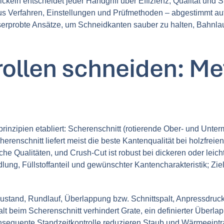
eln entscheidet jeder Handgriff über Effizienz, Qualität und Si
n aus Verfahren, Einstellungen und Prüfmethoden – abgestimmt a
rprobte Ansätze, um Schneidkanten sauber zu halten, Bahnlauf 
rrollen schneiden: 
inzipien etabliert: Scherenschnitt (rotierende Ober- und Unte
cherenschnitt liefert meist die beste Kantenqualität bei holzfre
che Qualitäten, und Crush-Cut ist robust bei dickeren oder leic
ng, Füllstoffanteil und gewünschter Kantencharakteristik; Ziel 
erzustand, Rundlauf, Überlappung bzw. Schnittspalt, Anpressdr
lt beim Scherenschnitt verhindert Grate, ein definierter Überla
nsequente Standzeitkontrolle reduzieren Staub und Wärmeeintr