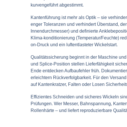
kurvengeführt abgestimmt.
Kantenführung ist mehr als Optik – sie verhinde
enger Toleranzen und verhindert Überstand, der 
Innendurchmesser) und definierte Anklebepositi
Klima-konditionierung (Temperatur/Feuchte) redu
on-Druck und ein luftentlasteter Wickelstart.
Qualitätssicherung beginnt in der Maschine un
und Splice-Position stellen Lieferfähigkeit siche
Ende entdecken Aufbaufehler früh. Dokumentier
erleichtern Rückverfolgbarkeit. Für den Versan
auf Kantenkratzer, Falten oder Losen Sicherheit
Effizientes Schneiden und sicheres Wickeln sin
Prüfungen. Wer Messer, Bahnspannung, Kantenf
Rollenhärte – und liefert reproduzierbare Quali