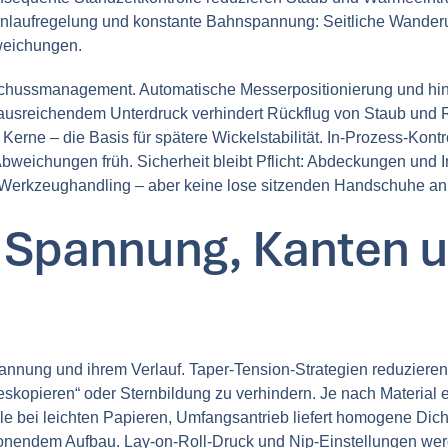
ahnlaufregelung und konstante Bahnspannung: Seitliche Wander
weichungen.
sschussmanagement. Automatische Messerpositionierung und hin
ausreichendem Unterdruck verhindert Rückflug von Staub und Ra
Kerne – die Basis für spätere Wickelstabilität. In-Prozess-Kont
eichungen früh. Sicherheit bleibt Pflicht: Abdeckungen und I
erkzeughandling – aber keine lose sitzenden Handschuhe an r
: Spannung, Kanten u
nspannung und ihrem Verlauf. Taper-Tension-Strategien reduzie
kopieren“ oder Sternbildung zu verhindern. Je nach Material e
lle bei leichten Papieren, Umfangsantrieb liefert homogene Dic
onendem Aufbau. Lay-on-Roll-Druck und Nip-Einstellungen werd