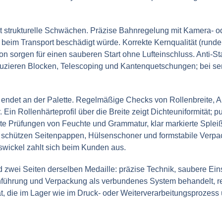
rt strukturelle Schwächen. Präzise Bahnregelung mit Kamera- od
beim Transport beschädigt würde. Korrekte Kernqualität (runder
on sorgen für einen sauberen Start ohne Lufteinschluss. Anti
zieren Blocken, Telescoping und Kantenquetschungen; bei sensib
d endet an der Palette. Regelmäßige Checks von Rollenbreite, 
r. Ein Rollenhärteprofil über die Breite zeigt Dichteuniformität
te Prüfungen von Feuchte und Grammatur, klar markierte Splei
d schützen Seitenpappen, Hülsenschoner und formstabile Verpac
swickel zahlt sich beim Kunden aus.
d zwei Seiten derselben Medaille: präzise Technik, saubere Ei
ührung und Verpackung als verbundenes System behandelt, red
tät, die im Lager wie im Druck- oder Weiterverarbeitungsprozess