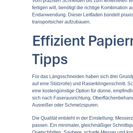
Vom präzisen Schneiden bis zum fehlerfreien Wick
fertigen will, benötigt die richtige Kombinatio
Endanwendung. Dieser Leitfaden bündelt praxise
transportsicher aufzubauen.
Effizient Papie
Tipps
Für das Längsschneiden haben sich drei Grundpr
auf eine Stützrolle) und Rasierklingenschnitt. S
eine kostengünstige Option für dünne, empfindli
sich nach Faserausrichtung, Oberflächenbehandlu
Ausreißer oder Schmelzspuren.
Die Qualität entsteht in der Einstellung: Mess
passen. Ein minimaler, gleichmäßiger Schnittspa
Quetschfalten. Saubere, scharfe Messer und ko